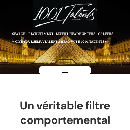
SEARCH – RECRUITMENT- EXPERT HEADHUNTERS – CAREERS
« GIVE YOURSELF A TALENT AHEAD WITH 1001 TALENTS »
Un véritable filtre
comportemental