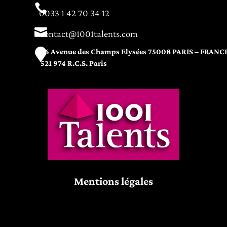

0033 1 42 70 34 12

contact@1001talents.com

76 Avenue des Champs Elysées 75008 PARIS – FRANC
521 974 R.C.S. Paris
Mentions légales